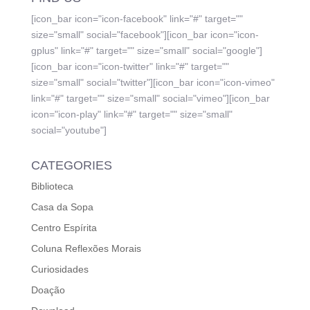
[icon_bar icon="icon-facebook" link="#" target=""
size="small" social="facebook"][icon_bar icon="icon-
gplus" link="#" target="" size="small" social="google"]
[icon_bar icon="icon-twitter" link="#" target=""
size="small" social="twitter"][icon_bar icon="icon-vimeo"
link="#" target="" size="small" social="vimeo"][icon_bar
icon="icon-play" link="#" target="" size="small"
social="youtube"]
CATEGORIES
Biblioteca
Casa da Sopa
Centro Espírita
Coluna Reflexões Morais
Curiosidades
Doação