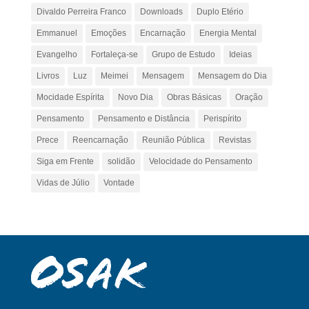
Divaldo Perreira Franco
Downloads
Duplo Etério
Emmanuel
Emoções
Encarnação
Energia Mental
Evangelho
Fortaleça-se
Grupo de Estudo
Ideias
Livros
Luz
Meimei
Mensagem
Mensagem do Dia
Mocidade Espírita
Novo Dia
Obras Básicas
Oração
Pensamento
Pensamento e Distância
Perispírito
Prece
Reencarnação
Reunião Pública
Revistas
Siga em Frente
solidão
Velocidade do Pensamento
Vidas de Júlio
Vontade