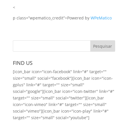
<
p class=”wpematico_credit”>
Powered by
WPeMatico
FIND US
[icon_bar icon="icon-facebook" link="#" target=""
size="small" social="facebook"][icon_bar icon="icon-
gplus" link="#" target="" size="small"
social="google"][icon_bar icon="icon-twitter" link="#"
target="" size="small" social="twitter"][icon_bar
icon="icon-vimeo" link="#" target="" size="small"
social="vimeo"][icon_bar icon="icon-play" link="#"
target="" size="small" social="youtube"]