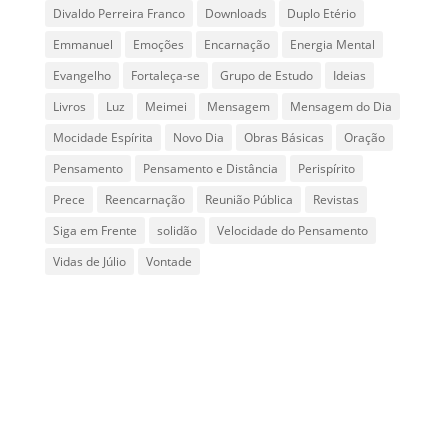
Divaldo Perreira Franco
Downloads
Duplo Etério
Emmanuel
Emoções
Encarnação
Energia Mental
Evangelho
Fortaleça-se
Grupo de Estudo
Ideias
Livros
Luz
Meimei
Mensagem
Mensagem do Dia
Mocidade Espírita
Novo Dia
Obras Básicas
Oração
Pensamento
Pensamento e Distância
Perispírito
Prece
Reencarnação
Reunião Pública
Revistas
Siga em Frente
solidão
Velocidade do Pensamento
Vidas de Júlio
Vontade