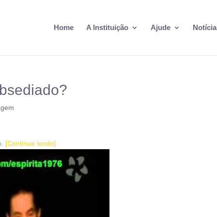
Home
A Instituição
Ajude
Notícia
obsediado?
agem
o.
[Continue lendo]