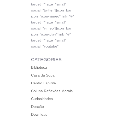
target="" size="small"
social="twitter"][icon_bar
icon="icon-vimeo" link="#"
target="" size="small"
social="vimeo"][icon_bar
icon="icon-play" link="#"
target="" size="small"
social="youtube"]
CATEGORIES
Biblioteca
Casa da Sopa
Centro Espírita
Coluna Reflexões Morais
Curiosidades
Doação
Download