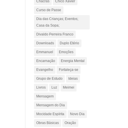
Chacras
Chico Xavier
Curso de Passe
Dia das Crianças; Eventos;
Casa da Sopa;
Divaldo Perreira Franco
Downloads
Duplo Etério
Emmanuel
Emoções
Encarnação
Energia Mental
Evangelho
Fortaleça-se
Grupo de Estudo
Ideias
Livros
Luz
Meimei
Mensagem
Mensagem do Dia
Mocidade Espírita
Novo Dia
Obras Básicas
Oração