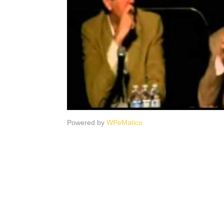
Powered by
WPeMatico