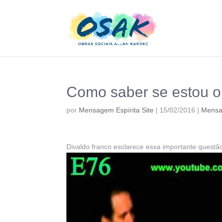
Como saber se estou 
por
Mensagem Espírita Site
|
15/02/2016
|
Mens
Divaldo franco esclarece essa importante questã