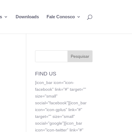
s
Downloads
Fale Conosco
FIND US
[icon_bar icon="icon-
facebook" link="#" target=""
size="small"
social="facebook"][icon_bar
icon="icon-gplus" link="#"
target="" size="small"
social="google"][icon_bar
icon="icon-twitter" link="#"