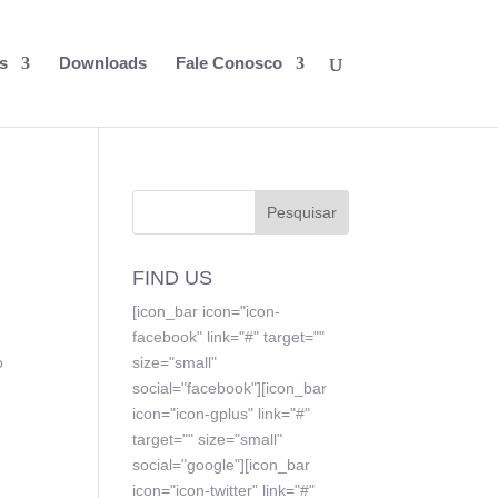
s
Downloads
Fale Conosco
FIND US
[icon_bar icon="icon-
facebook" link="#" target=""
o
size="small"
social="facebook"][icon_bar
icon="icon-gplus" link="#"
target="" size="small"
social="google"][icon_bar
icon="icon-twitter" link="#"