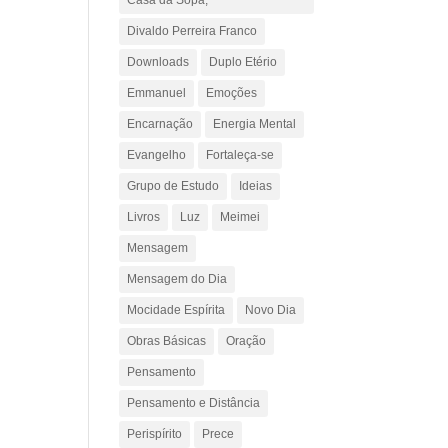
Casa da Sopa;
Divaldo Perreira Franco
Downloads
Duplo Etério
Emmanuel
Emoções
Encarnação
Energia Mental
Evangelho
Fortaleça-se
Grupo de Estudo
Ideias
Livros
Luz
Meimei
Mensagem
Mensagem do Dia
Mocidade Espírita
Novo Dia
Obras Básicas
Oração
Pensamento
Pensamento e Distância
Perispírito
Prece