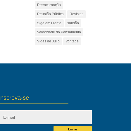
Reencarnação
Reunião Pública
Revistas
Siga em Frente
solidão
Velocidade do Pensamento
Vidas de Júlio
Vontade
Inscreva-se
Enviar