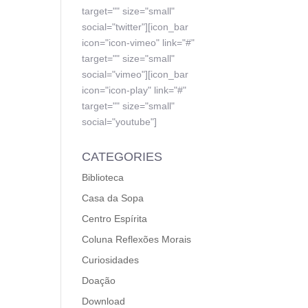
target="" size="small"
social="twitter"][icon_bar
icon="icon-vimeo" link="#"
target="" size="small"
social="vimeo"][icon_bar
icon="icon-play" link="#"
target="" size="small"
social="youtube"]
CATEGORIES
Biblioteca
Casa da Sopa
Centro Espírita
Coluna Reflexões Morais
Curiosidades
Doação
Download