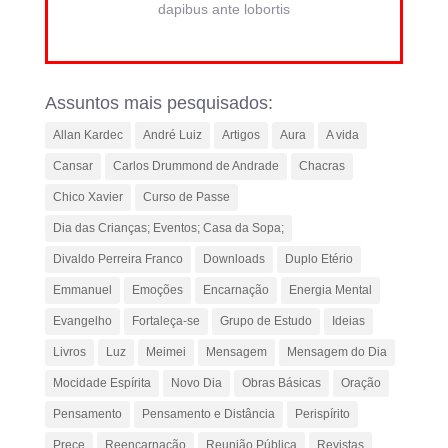
dapibus ante lobortis
Assuntos mais pesquisados:
Allan Kardec
André Luiz
Artigos
Aura
A vida
Cansar
Carlos Drummond de Andrade
Chacras
Chico Xavier
Curso de Passe
Dia das Crianças; Eventos; Casa da Sopa;
Divaldo Perreira Franco
Downloads
Duplo Etério
Emmanuel
Emoções
Encarnação
Energia Mental
Evangelho
Fortaleça-se
Grupo de Estudo
Ideias
Livros
Luz
Meimei
Mensagem
Mensagem do Dia
Mocidade Espírita
Novo Dia
Obras Básicas
Oração
Pensamento
Pensamento e Distância
Perispírito
Prece
Reencarnação
Reunião Pública
Revistas