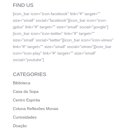
FIND US
[icon_bar icon="icon-facebook" link="#" target=""
size="small" social="facebook"][icon_bar icon="icon-
gplus" link="#" target="" size="small" social="google"]
[icon_bar icon="icon-twitter" link="#" target=""
size="small" social="twitter"][icon_bar icon="icon-vimeo"
link="#" target="" size="small" social="vimeo"][icon_bar
icon="icon-play" link="#" target="" size="small"
social="youtube"]
CATEGORIES
Biblioteca
Casa da Sopa
Centro Espírita
Coluna Reflexões Morais
Curiosidades
Doação