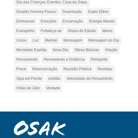
Dia das Crianças; Eventos; Casa da Sopa;
Divaldo Perreira Franco
Downloads
Duplo Etério
Emmanuel
Emoções
Encarnação
Energia Mental
Evangelho
Fortaleça-se
Grupo de Estudo
Ideias
Livros
Luz
Meimei
Mensagem
Mensagem do Dia
Mocidade Espírita
Novo Dia
Obras Básicas
Oração
Pensamento
Pensamento e Distância
Perispírito
Prece
Reencarnação
Reunião Pública
Revistas
Siga em Frente
solidão
Velocidade do Pensamento
Vidas de Júlio
Vontade