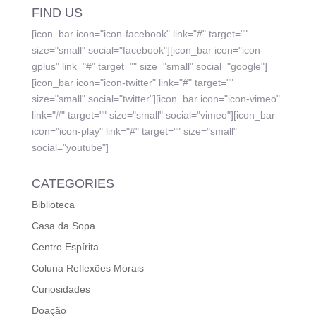
FIND US
[icon_bar icon="icon-facebook" link="#" target=""
size="small" social="facebook"][icon_bar icon="icon-
gplus" link="#" target="" size="small" social="google"]
[icon_bar icon="icon-twitter" link="#" target=""
size="small" social="twitter"][icon_bar icon="icon-vimeo"
link="#" target="" size="small" social="vimeo"][icon_bar
icon="icon-play" link="#" target="" size="small"
social="youtube"]
CATEGORIES
Biblioteca
Casa da Sopa
Centro Espírita
Coluna Reflexões Morais
Curiosidades
Doação