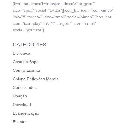
[icon_bar icon="icon-twitter" link="#" target=""
size="small" social="twitter"][icon_bar icon="icon-vimeo"
link="#" target="" size="small" social="vimeo"][icon_bar
icon="icon-play" link="#" target="" size="small"
social="youtube"]
CATEGORIES
Biblioteca
Casa da Sopa
Centro Espírita
Coluna Reflexões Morais
Curiosidades
Doação
Download
Evangelização
Eventos