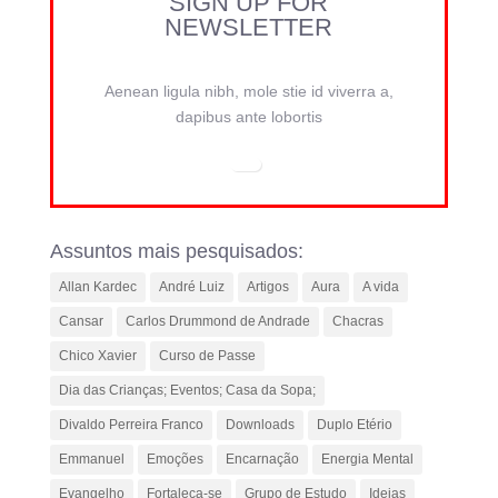
SIGN UP FOR
NEWSLETTER
Aenean ligula nibh, mole stie id viverra a,
dapibus ante lobortis
Assuntos mais pesquisados:
Allan Kardec
André Luiz
Artigos
Aura
A vida
Cansar
Carlos Drummond de Andrade
Chacras
Chico Xavier
Curso de Passe
Dia das Crianças; Eventos; Casa da Sopa;
Divaldo Perreira Franco
Downloads
Duplo Etério
Emmanuel
Emoções
Encarnação
Energia Mental
Evangelho
Fortaleça-se
Grupo de Estudo
Ideias