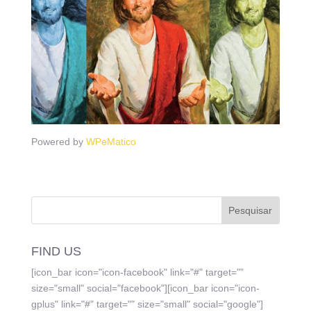
Powered by
WPeMatico
FIND US
[icon_bar icon="icon-facebook" link="#" target=""
size="small" social="facebook"][icon_bar icon="icon-
gplus" link="#" target="" size="small" social="google"]