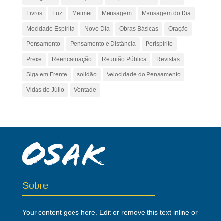
Livros
Luz
Meimei
Mensagem
Mensagem do Dia
Mocidade Espírita
Novo Dia
Obras Básicas
Oração
Pensamento
Pensamento e Distância
Perispírito
Prece
Reencarnação
Reunião Pública
Revistas
Siga em Frente
solidão
Velocidade do Pensamento
Vidas de Júlio
Vontade
Sobre
Your content goes here. Edit or remove this text inline or