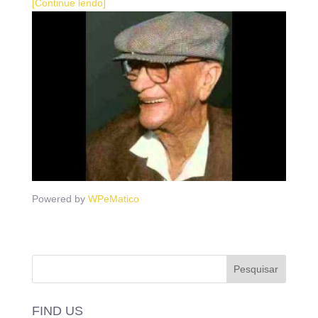
[Continue lendo]
Powered by
WPeMatico
FIND US