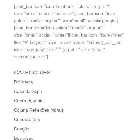
[icon_bar icon="icon-facebook" link="#" target=""
size="small" social="facebook"][icon_bar icon="icon-
gplus" link="#" target="" size="small" social="google"]
[icon_bar icon="icon-twitter" link="#" target=""
size="small" social="twitter"][icon_bar icon="icon-vimeo"
link="#" target="" size="small" social="vimeo"][icon_bar
icon="icon-play" link="#" target="" size="small"
social="youtube"]
CATEGORIES
Biblioteca
Casa da Sopa
Centro Espírita
Coluna Reflexões Morais
Curiosidades
Doação
Download