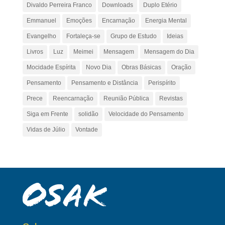
Divaldo Perreira Franco
Downloads
Duplo Etério
Emmanuel
Emoções
Encarnação
Energia Mental
Evangelho
Fortaleça-se
Grupo de Estudo
Ideias
Livros
Luz
Meimei
Mensagem
Mensagem do Dia
Mocidade Espírita
Novo Dia
Obras Básicas
Oração
Pensamento
Pensamento e Distância
Perispírito
Prece
Reencarnação
Reunião Pública
Revistas
Siga em Frente
solidão
Velocidade do Pensamento
Vidas de Júlio
Vontade