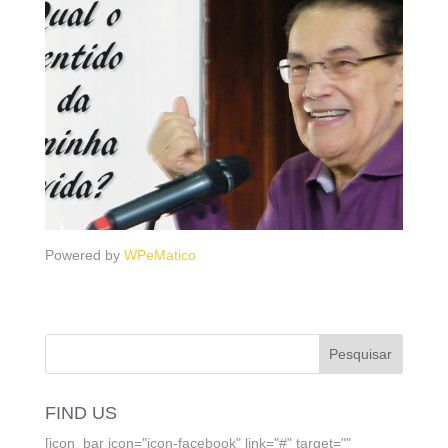
Powered by
WPeMatico
FIND US
[icon_bar icon="icon-facebook" link="#" target=""