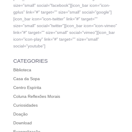
size="small" social="facebook"][icon_bar icon="icon-
gplus" link="#" target="" size="small" social="google"]
[icon_bar icon="icon-twitter" link="#" target=""
size="small" social="twitter"][icon_bar icon="icon-vimeo"
link="#" target="" size="small" social="vimeo"][icon_bar
icon="icon-play" link="#" target="" size="small"
social="youtube"]
CATEGORIES
Biblioteca
Casa da Sopa
Centro Espírita
Coluna Reflexões Morais
Curiosidades
Doação
Download
Evangelização