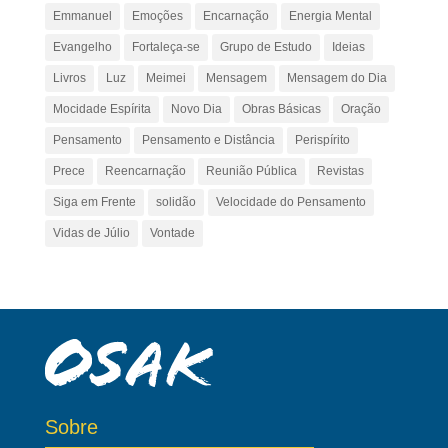
Emmanuel
Emoções
Encarnação
Energia Mental
Evangelho
Fortaleça-se
Grupo de Estudo
Ideias
Livros
Luz
Meimei
Mensagem
Mensagem do Dia
Mocidade Espírita
Novo Dia
Obras Básicas
Oração
Pensamento
Pensamento e Distância
Perispírito
Prece
Reencarnação
Reunião Pública
Revistas
Siga em Frente
solidão
Velocidade do Pensamento
Vidas de Júlio
Vontade
Sobre