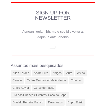
SIGN UP FOR
NEWSLETTER
Aenean ligula nibh, mole stie id viverra a,
dapibus ante lobortis
Assuntos mais pesquisados:
Allan Kardec
André Luiz
Artigos
Aura
A vida
Cansar
Carlos Drummond de Andrade
Chacras
Chico Xavier
Curso de Passe
Dia das Crianças; Eventos; Casa da Sopa;
Divaldo Perreira Franco
Downloads
Duplo Etério