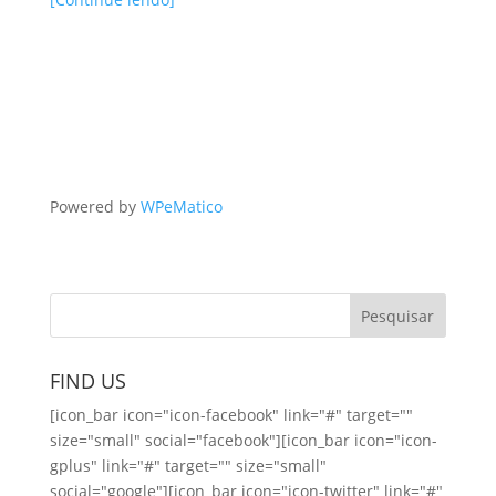
Powered by
WPeMatico
FIND US
[icon_bar icon="icon-facebook" link="#" target=""
size="small" social="facebook"][icon_bar icon="icon-
gplus" link="#" target="" size="small"
social="google"][icon_bar icon="icon-twitter" link="#"