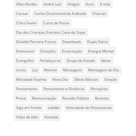
Allan Kardec
André Luiz
Artigos
Aura
A vida
Cansar
Carlos Drummond de Andrade
Chacras
Chico Xavier
Curso de Passe
Dia das Crianças; Eventos; Casa da Sopa;
Divaldo Perreira Franco
Downloads
Duplo Etério
Emmanuel
Emoções
Encarnação
Energia Mental
Evangelho
Fortaleça-se
Grupo de Estudo
Ideias
Livros
Luz
Meimei
Mensagem
Mensagem do Dia
Mocidade Espírita
Novo Dia
Obras Básicas
Oração
Pensamento
Pensamento e Distância
Perispírito
Prece
Reencarnação
Reunião Pública
Revistas
Siga em Frente
solidão
Velocidade do Pensamento
Vidas de Júlio
Vontade