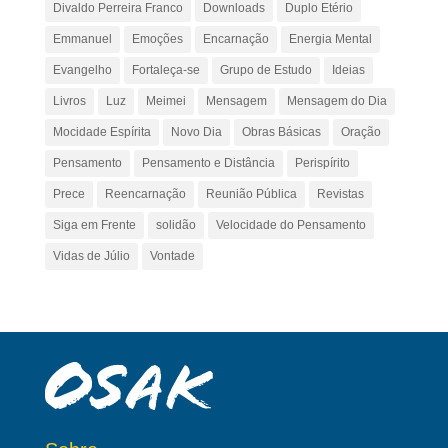
Divaldo Perreira Franco
Downloads
Duplo Etério
Emmanuel
Emoções
Encarnação
Energia Mental
Evangelho
Fortaleça-se
Grupo de Estudo
Ideias
Livros
Luz
Meimei
Mensagem
Mensagem do Dia
Mocidade Espírita
Novo Dia
Obras Básicas
Oração
Pensamento
Pensamento e Distância
Perispírito
Prece
Reencarnação
Reunião Pública
Revistas
Siga em Frente
solidão
Velocidade do Pensamento
Vidas de Júlio
Vontade