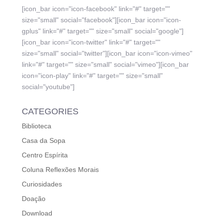
[icon_bar icon="icon-facebook" link="#" target=""
size="small" social="facebook"][icon_bar icon="icon-
gplus" link="#" target="" size="small" social="google"]
[icon_bar icon="icon-twitter" link="#" target=""
size="small" social="twitter"][icon_bar icon="icon-vimeo"
link="#" target="" size="small" social="vimeo"][icon_bar
icon="icon-play" link="#" target="" size="small"
social="youtube"]
CATEGORIES
Biblioteca
Casa da Sopa
Centro Espírita
Coluna Reflexões Morais
Curiosidades
Doação
Download