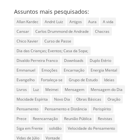
Assuntos mais pesquisados:
Allan Kardec
André Luiz
Artigos
Aura
A vida
Cansar
Carlos Drummond de Andrade
Chacras
Chico Xavier
Curso de Passe
Dia das Crianças; Eventos; Casa da Sopa;
Divaldo Perreira Franco
Downloads
Duplo Etério
Emmanuel
Emoções
Encarnação
Energia Mental
Evangelho
Fortaleça-se
Grupo de Estudo
Ideias
Livros
Luz
Meimei
Mensagem
Mensagem do Dia
Mocidade Espírita
Novo Dia
Obras Básicas
Oração
Pensamento
Pensamento e Distância
Perispírito
Prece
Reencarnação
Reunião Pública
Revistas
Siga em Frente
solidão
Velocidade do Pensamento
Vidas de Júlio
Vontade