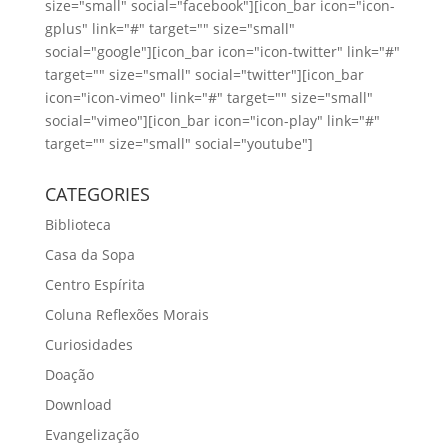
size="small" social="facebook"][icon_bar icon="icon-
gplus" link="#" target="" size="small"
social="google"][icon_bar icon="icon-twitter" link="#"
target="" size="small" social="twitter"][icon_bar
icon="icon-vimeo" link="#" target="" size="small"
social="vimeo"][icon_bar icon="icon-play" link="#"
target="" size="small" social="youtube"]
CATEGORIES
Biblioteca
Casa da Sopa
Centro Espírita
Coluna Reflexões Morais
Curiosidades
Doação
Download
Evangelização