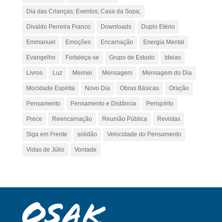
Dia das Crianças; Eventos; Casa da Sopa;
Divaldo Perreira Franco
Downloads
Duplo Etério
Emmanuel
Emoções
Encarnação
Energia Mental
Evangelho
Fortaleça-se
Grupo de Estudo
Ideias
Livros
Luz
Meimei
Mensagem
Mensagem do Dia
Mocidade Espírita
Novo Dia
Obras Básicas
Oração
Pensamento
Pensamento e Distância
Perispírito
Prece
Reencarnação
Reunião Pública
Revistas
Siga em Frente
solidão
Velocidade do Pensamento
Vidas de Júlio
Vontade