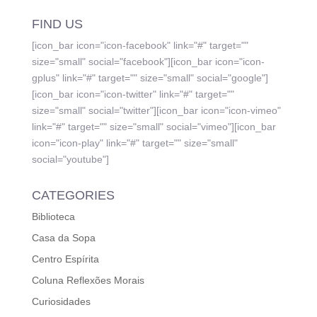
FIND US
[icon_bar icon="icon-facebook" link="#" target=""
size="small" social="facebook"][icon_bar icon="icon-
gplus" link="#" target="" size="small" social="google"]
[icon_bar icon="icon-twitter" link="#" target=""
size="small" social="twitter"][icon_bar icon="icon-vimeo"
link="#" target="" size="small" social="vimeo"][icon_bar
icon="icon-play" link="#" target="" size="small"
social="youtube"]
CATEGORIES
Biblioteca
Casa da Sopa
Centro Espírita
Coluna Reflexões Morais
Curiosidades