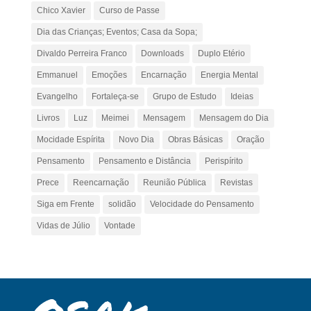
Chico Xavier
Curso de Passe
Dia das Crianças; Eventos; Casa da Sopa;
Divaldo Perreira Franco
Downloads
Duplo Etério
Emmanuel
Emoções
Encarnação
Energia Mental
Evangelho
Fortaleça-se
Grupo de Estudo
Ideias
Livros
Luz
Meimei
Mensagem
Mensagem do Dia
Mocidade Espírita
Novo Dia
Obras Básicas
Oração
Pensamento
Pensamento e Distância
Perispírito
Prece
Reencarnação
Reunião Pública
Revistas
Siga em Frente
solidão
Velocidade do Pensamento
Vidas de Júlio
Vontade