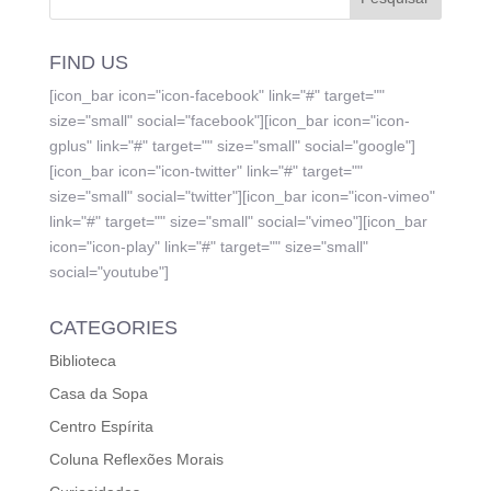
FIND US
[icon_bar icon="icon-facebook" link="#" target=""
size="small" social="facebook"][icon_bar icon="icon-
gplus" link="#" target="" size="small" social="google"]
[icon_bar icon="icon-twitter" link="#" target=""
size="small" social="twitter"][icon_bar icon="icon-vimeo"
link="#" target="" size="small" social="vimeo"][icon_bar
icon="icon-play" link="#" target="" size="small"
social="youtube"]
CATEGORIES
Biblioteca
Casa da Sopa
Centro Espírita
Coluna Reflexões Morais