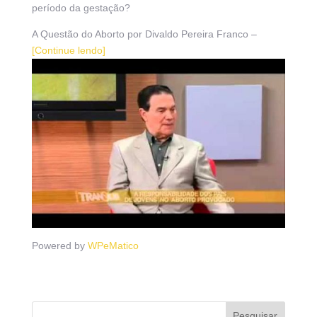
período da gestação?
A Questão do Aborto por Divaldo Pereira Franco –
[Continue lendo]
Powered by
WPeMatico