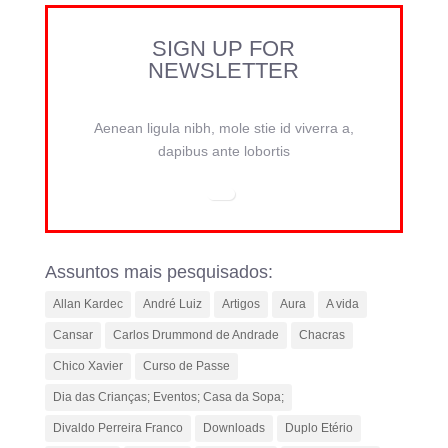
SIGN UP FOR
NEWSLETTER
Aenean ligula nibh, mole stie id viverra a,
dapibus ante lobortis
Assuntos mais pesquisados:
Allan Kardec
André Luiz
Artigos
Aura
A vida
Cansar
Carlos Drummond de Andrade
Chacras
Chico Xavier
Curso de Passe
Dia das Crianças; Eventos; Casa da Sopa;
Divaldo Perreira Franco
Downloads
Duplo Etério