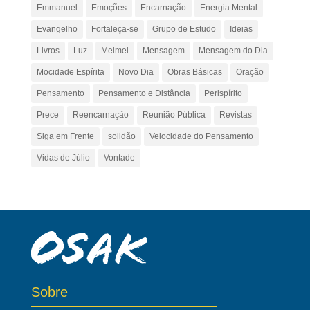
Emmanuel
Emoções
Encarnação
Energia Mental
Evangelho
Fortaleça-se
Grupo de Estudo
Ideias
Livros
Luz
Meimei
Mensagem
Mensagem do Dia
Mocidade Espírita
Novo Dia
Obras Básicas
Oração
Pensamento
Pensamento e Distância
Perispírito
Prece
Reencarnação
Reunião Pública
Revistas
Siga em Frente
solidão
Velocidade do Pensamento
Vidas de Júlio
Vontade
Sobre