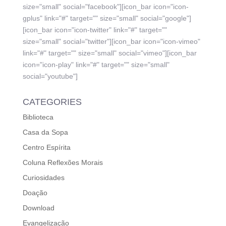
size="small" social="facebook"][icon_bar icon="icon-
gplus" link="#" target="" size="small" social="google"]
[icon_bar icon="icon-twitter" link="#" target=""
size="small" social="twitter"][icon_bar icon="icon-vimeo"
link="#" target="" size="small" social="vimeo"][icon_bar
icon="icon-play" link="#" target="" size="small"
social="youtube"]
CATEGORIES
Biblioteca
Casa da Sopa
Centro Espírita
Coluna Reflexões Morais
Curiosidades
Doação
Download
Evangelização