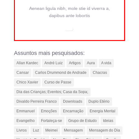
Aenean ligula nibh, mole stie id viverra a,
dapibus ante lobortis
Assuntos mais pesquisados:
Allan Kardec
André Luiz
Artigos
Aura
A vida
Cansar
Carlos Drummond de Andrade
Chacras
Chico Xavier
Curso de Passe
Dia das Crianças; Eventos; Casa da Sopa;
Divaldo Perreira Franco
Downloads
Duplo Etério
Emmanuel
Emoções
Encarnação
Energia Mental
Evangelho
Fortaleça-se
Grupo de Estudo
Ideias
Livros
Luz
Meimei
Mensagem
Mensagem do Dia