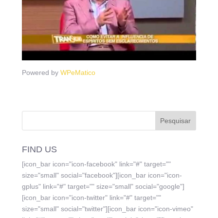
Powered by
WPeMatico
FIND US
[icon_bar icon="icon-facebook" link="#" target=""
size="small" social="facebook"][icon_bar icon="icon-
gplus" link="#" target="" size="small" social="google"]
[icon_bar icon="icon-twitter" link="#" target=""
size="small" social="twitter"][icon_bar icon="icon-vimeo"