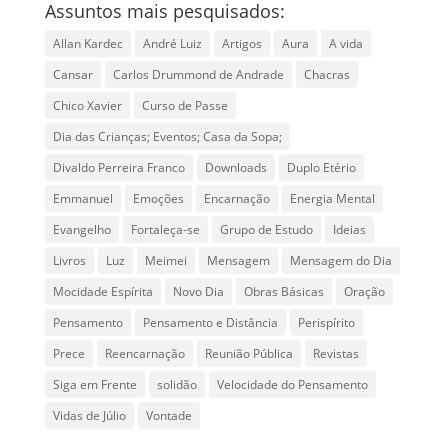
Assuntos mais pesquisados:
Allan Kardec
André Luiz
Artigos
Aura
A vida
Cansar
Carlos Drummond de Andrade
Chacras
Chico Xavier
Curso de Passe
Dia das Crianças; Eventos; Casa da Sopa;
Divaldo Perreira Franco
Downloads
Duplo Etério
Emmanuel
Emoções
Encarnação
Energia Mental
Evangelho
Fortaleça-se
Grupo de Estudo
Ideias
Livros
Luz
Meimei
Mensagem
Mensagem do Dia
Mocidade Espírita
Novo Dia
Obras Básicas
Oração
Pensamento
Pensamento e Distância
Perispírito
Prece
Reencarnação
Reunião Pública
Revistas
Siga em Frente
solidão
Velocidade do Pensamento
Vidas de Júlio
Vontade