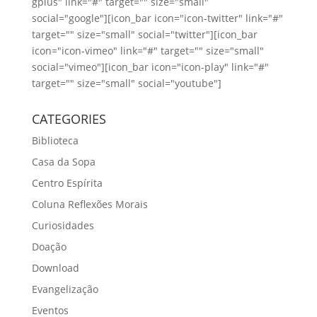
gplus" link="#" target="" size="small"
social="google"][icon_bar icon="icon-twitter" link="#"
target="" size="small" social="twitter"][icon_bar
icon="icon-vimeo" link="#" target="" size="small"
social="vimeo"][icon_bar icon="icon-play" link="#"
target="" size="small" social="youtube"]
CATEGORIES
Biblioteca
Casa da Sopa
Centro Espírita
Coluna Reflexões Morais
Curiosidades
Doação
Download
Evangelização
Eventos