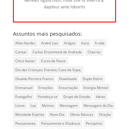
Aenean ligula nibh, mole stie id viverra a,
dapibus ante lobortis
Assuntos mais pesquisados:
Allan Kardec
André Luiz
Artigos
Aura
A vida
Cansar
Carlos Drummond de Andrade
Chacras
Chico Xavier
Curso de Passe
Dia das Crianças; Eventos; Casa da Sopa;
Divaldo Perreira Franco
Downloads
Duplo Etério
Emmanuel
Emoções
Encarnação
Energia Mental
Evangelho
Fortaleça-se
Grupo de Estudo
Ideias
Livros
Luz
Meimei
Mensagem
Mensagem do Dia
Mocidade Espírita
Novo Dia
Obras Básicas
Oração
Pensamento
Pensamento e Distância
Perispírito