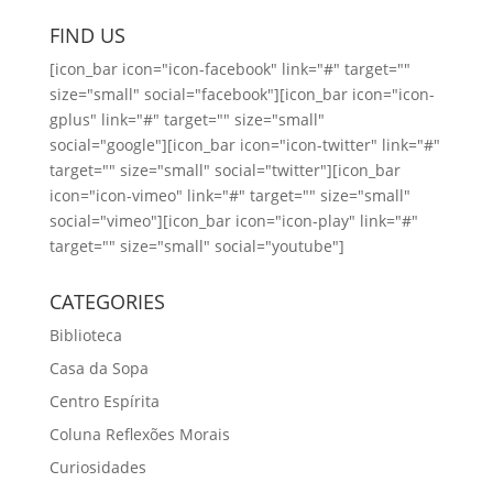
FIND US
[icon_bar icon="icon-facebook" link="#" target=""
size="small" social="facebook"][icon_bar icon="icon-
gplus" link="#" target="" size="small"
social="google"][icon_bar icon="icon-twitter" link="#"
target="" size="small" social="twitter"][icon_bar
icon="icon-vimeo" link="#" target="" size="small"
social="vimeo"][icon_bar icon="icon-play" link="#"
target="" size="small" social="youtube"]
CATEGORIES
Biblioteca
Casa da Sopa
Centro Espírita
Coluna Reflexões Morais
Curiosidades