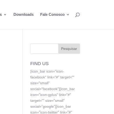
s
Downloads
Fale Conosco
FIND US
[icon_bar icon="icon-
facebook" link="#" target=""
size="small"
social="facebook"][icon_bar
icon="icon-gplus" link="#"
target="" size="small"
social="google"][icon_bar
icon="icon-twitter" link="#"