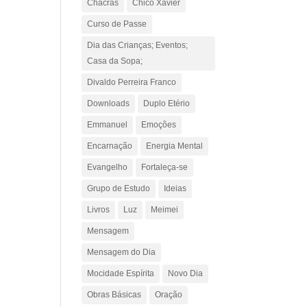
Chacras
Chico Xavier
Curso de Passe
Dia das Crianças; Eventos;
Casa da Sopa;
Divaldo Perreira Franco
Downloads
Duplo Etério
Emmanuel
Emoções
Encarnação
Energia Mental
Evangelho
Fortaleça-se
Grupo de Estudo
Ideias
Livros
Luz
Meimei
Mensagem
Mensagem do Dia
Mocidade Espírita
Novo Dia
Obras Básicas
Oração