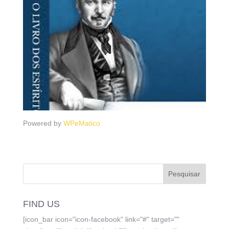
Powered by
WPeMatico
FIND US
[icon_bar icon="icon-facebook" link="#" target=""