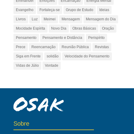
Emmanuel
Emoções
Encarnação
Energia Mental
Evangelho
Fortaleça-se
Grupo de Estudo
Ideias
Livros
Luz
Meimei
Mensagem
Mensagem do Dia
Mocidade Espírita
Novo Dia
Obras Básicas
Oração
Pensamento
Pensamento e Distância
Perispírito
Prece
Reencarnação
Reunião Pública
Revistas
Siga em Frente
solidão
Velocidade do Pensamento
Vidas de Júlio
Vontade
Sobre