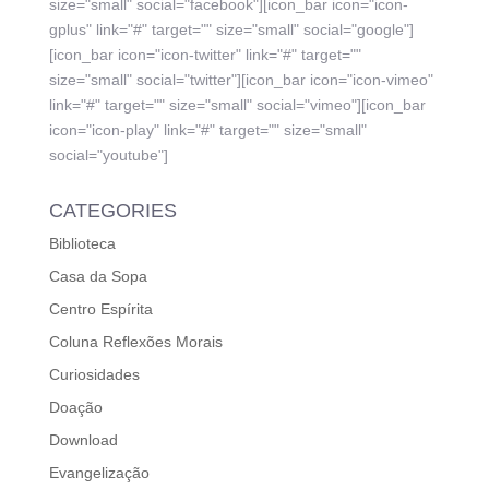
size="small" social="facebook"][icon_bar icon="icon-
gplus" link="#" target="" size="small" social="google"]
[icon_bar icon="icon-twitter" link="#" target=""
size="small" social="twitter"][icon_bar icon="icon-vimeo"
link="#" target="" size="small" social="vimeo"][icon_bar
icon="icon-play" link="#" target="" size="small"
social="youtube"]
CATEGORIES
Biblioteca
Casa da Sopa
Centro Espírita
Coluna Reflexões Morais
Curiosidades
Doação
Download
Evangelização