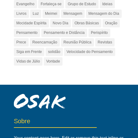
Evangelho
Fortaleça-se
Grupo de Estudo
Ideias
Livros
Luz
Meimei
Mensagem
Mensagem do Dia
Mocidade Espírita
Novo Dia
Obras Básicas
Oração
Pensamento
Pensamento e Distância
Perispírito
Prece
Reencarnação
Reunião Pública
Revistas
Siga em Frente
solidão
Velocidade do Pensamento
Vidas de Júlio
Vontade
Sobre
Your content goes here. Edit or remove this text inline or