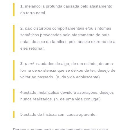
1
. melancolia profunda causada pelo afastamento
da terra natal.
2
.
psic
distúrbios comportamentais e/ou sintomas
somáticos provocados pelo afastamento do país
natal, do seio da família e pelo anseio extremo de a
eles retornar.
3
.
p.ext.
saudades de algo, de um estado, de uma
forma de existência que se deixou de ter; desejo de
voltar ao passado. (n. da vida adolescente)
4
.estado melancólico devido a aspirações, desejos
nunca realizados. (n. de uma vida conjugal)
5
.estado de tristeza sem causa aparente.
Parece que tem muita gente tentando explicar esse