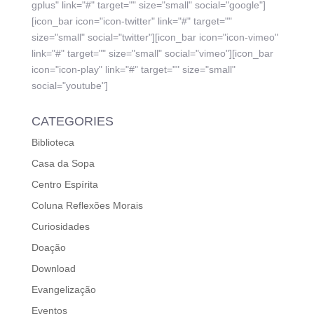
gplus" link="#" target="" size="small" social="google"]
[icon_bar icon="icon-twitter" link="#" target=""
size="small" social="twitter"][icon_bar icon="icon-vimeo"
link="#" target="" size="small" social="vimeo"][icon_bar
icon="icon-play" link="#" target="" size="small"
social="youtube"]
CATEGORIES
Biblioteca
Casa da Sopa
Centro Espírita
Coluna Reflexões Morais
Curiosidades
Doação
Download
Evangelização
Eventos