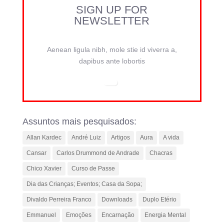
SIGN UP FOR
NEWSLETTER
Aenean ligula nibh, mole stie id viverra a,
dapibus ante lobortis
Assuntos mais pesquisados:
Allan Kardec
André Luiz
Artigos
Aura
A vida
Cansar
Carlos Drummond de Andrade
Chacras
Chico Xavier
Curso de Passe
Dia das Crianças; Eventos; Casa da Sopa;
Divaldo Perreira Franco
Downloads
Duplo Etério
Emmanuel
Emoções
Encarnação
Energia Mental