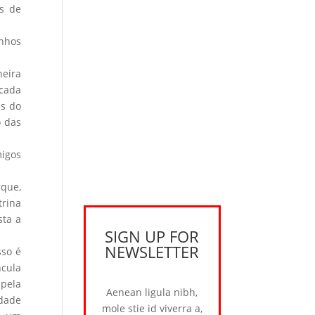
es de
inhos
neira
 cada
es do
o das
migos
rque,
trina
sta a
SIGN UP FOR
NEWSLETTER
sso é
ncula
 pela
Aenean ligula nibh,
idade
mole stie id viverra a,