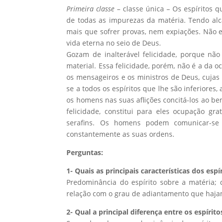
Primeira classe
– classe única – Os espíritos
de todas as impurezas da matéria. Tendo alc
mais que sofrer provas, nem expiações. Não e
vida eterna no seio de Deus.
Gozam de inalterável felicidade, porque nã
material. Essa felicidade, porém, não é a da 
os mensageiros e os ministros de Deus, cuja
se a todos os espíritos que lhe são inferiore
os homens nas suas aflições concitá-los ao b
felicidade, constitui para eles ocupação gr
serafins. Os homens podem comunicar-se
constantemente as suas ordens.
Perguntas:
1- Quais as principais características dos es
Predominância do espírito sobre a matéria
relação com o grau de adiantamento que hajam
2- Qual a principal diferença entre os espír