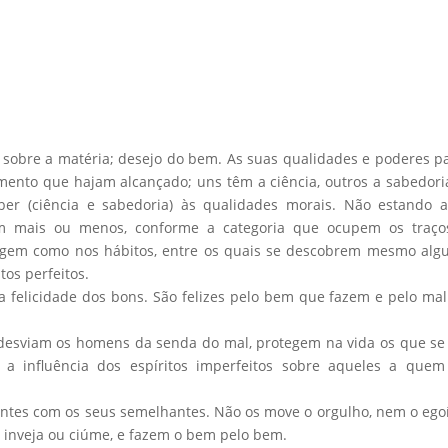
o sobre a matéria; desejo do bem. As suas qualidades e poderes p
ento que hajam alcançado; uns têm a ciência, outros a sabedori
r (ciência e sabedoria) às qualidades morais. Não estando a
am mais ou menos, conforme a categoria que ocupem os traço
guagem como nos hábitos, entre os quais se descobrem mesmo al
tos perfeitos.
a felicidade dos bons. São felizes pelo bem que fazem e pelo ma
desviam os homens da senda do mal, protegem na vida os que se
a influência dos espíritos imperfeitos sobre aqueles a quem
ntes com os seus semelhantes. Não os move o orgulho, nem o eg
 inveja ou ciúme, e fazem o bem pelo bem.