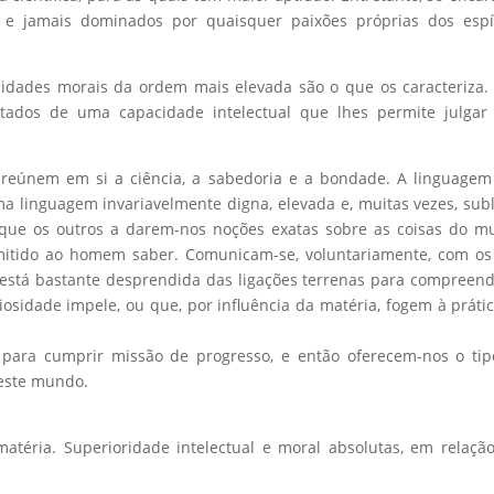
, e jamais dominados por quaisquer paixões próprias dos espí
alidades morais da ordem mais elevada são o que os caracteriza
otados de uma capacidade intelectual que lhes permite julgar
s reúnem em si a ciência, a sabedoria e a bondade. A linguage
 linguagem invariavelmente digna, elevada e, muitas vezes, sub
 que os outros a darem-nos noções exatas sobre as coisas do 
rmitido ao homem saber. Comunicam-se, voluntariamente, com o
 está bastante desprendida das ligações terrenas para compreend
osidade impele, ou que, por influência da matéria, fogem à práti
 para cumprir missão de progresso, e então oferecem-nos o ti
neste mundo.
atéria. Superioridade intelectual e moral absolutas, em relaçã