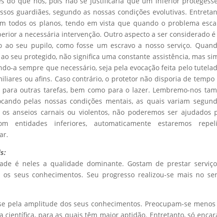
s do que nós, pois não se justificaria que um inferior proteges
ssos guardiães, segundo as nossas condições evolutivas. Entretan
em todos os planos, tendo em vista que quando o problema esc
perior a necessária intervenção. Outro aspecto a ser considerado é
ião ao seu pupilo, como fosse um escravo a nosso serviço. Quan
a ao seu protegido, não significa uma constante assistência, mas s
do-a sempre que necessário, seja pela evocação feita pelo tutela
miliares ou afins. Caso contrário, o protetor não disporia de tempo
ou para outras tarefas, bem como para o lazer. Lembremo-nos t
cando pelas nossas condições mentais, as quais variam segund
a os anseios carnais ou violentos, não poderemos ser ajudados 
om entidades inferiores, automaticamente estaremos repeli
ar.
s:
dade é neles a qualidade dominante. Gostam de prestar serviç
o os seus conhecimentos. Seu progresso realizou-se mais no se
m-se pela amplitude dos seus conhecimentos. Preocupam-se meno
científica, para as quais têm maior aptidão. Entretanto, só enca