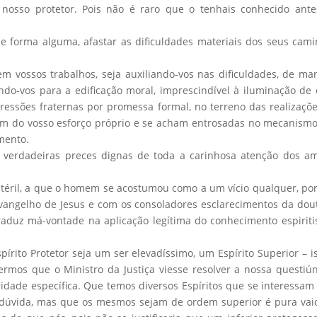
o nosso protetor. Pois não é raro que o tenhais conhecido ant
e forma alguma, afastar as dificuldades materiais dos seus cam
m vossos trabalhos, seja auxiliando-vos nas dificuldades, de ma
ando-vos para a edificação moral, imprescindível à iluminação de
ressões fraternas por promessa formal, no terreno das realizaçõ
m do vosso esforço próprio e se acham entrosadas no mecanism
mento.
 verdadeiras preces dignas de toda a carinhosa atenção dos a
stéril, a que o homem se acostumou como a um vício qualquer, po
vangelho de Jesus e com os consoladores esclarecimentos da dou
traduz má-vontade na aplicação legítima do conhecimento espiriti
rito Protetor seja um ser elevadíssimo, um Espírito Superior – i
mos que o Ministro da Justiça viesse resolver a nossa questiú
ridade específica. Que temos diversos Espíritos que se interessam
a dúvida, mas que os mesmos sejam de ordem superior é pura va