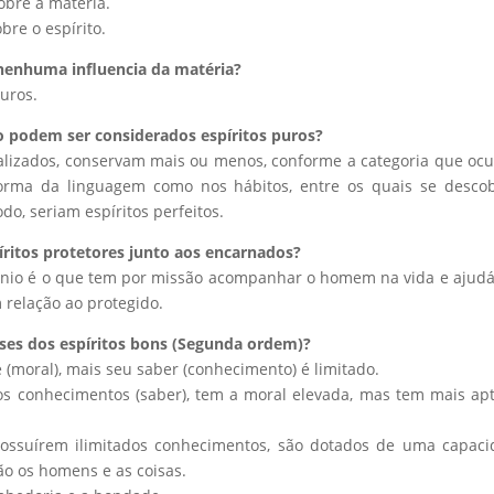
obre a matéria.
re o espírito.
 nenhuma influencia da matéria?
puros.
o podem ser considerados espíritos puros?
lizados, conservam mais ou menos, conforme a categoria que o
 forma da linguagem como nos hábitos, entre os quais se desc
, seriam espíritos perfeitos.
píritos protetores junto aos encarnados?
gênio é o que tem por missão acompanhar o homem na vida e ajudá
 relação ao protegido.
lasses dos espíritos bons (Segunda ordem)?
(moral), mais seu saber (conhecimento) é limitado.
s conhecimentos (saber), tem a moral elevada, mas tem mais ap
possuírem ilimitados conhecimentos, são dotados de uma capac
ão os homens e as coisas.