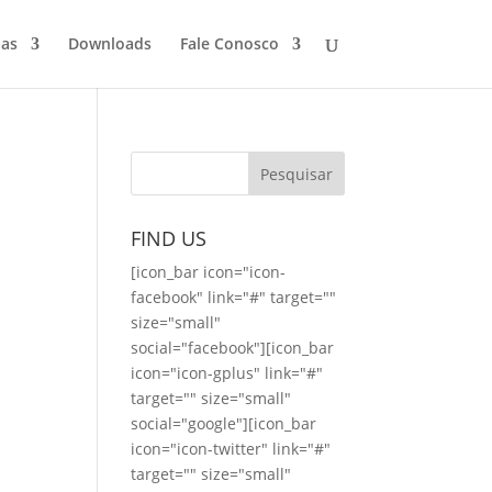
ias
Downloads
Fale Conosco
FIND US
[icon_bar icon="icon-
facebook" link="#" target=""
size="small"
social="facebook"][icon_bar
icon="icon-gplus" link="#"
target="" size="small"
social="google"][icon_bar
icon="icon-twitter" link="#"
target="" size="small"