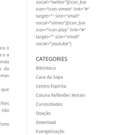
social="twitter"][icon_bar
icon="icon-vimeo" link="#"
target="" size="small"
social="vimeo"][icon_bar
icon="icon-play" link="#"
target="" size="small"
social="youtube"]
ara o
a e a
CATEGORIES
inda
Biblioteca
s da
gumas
Casa da Sopa
Centro Espírita
l que
Coluna Reflexões Morais
 lhes
Curiosidades
 não
Doação
Download
oísmo
Evangelização