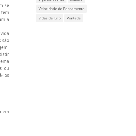
am-se
Velocidade do Pensamento
o têm
Vidas de Júlio
Vontade
zam a
 vida
s são
igem-
istir
prema
os ou
-los
ão em