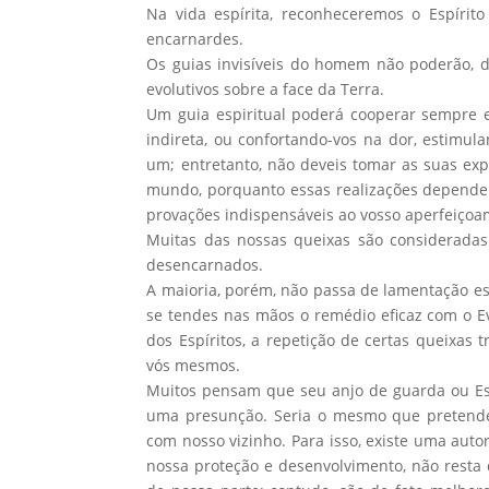
Na vida espírita, reconheceremos o Espírit
encarnardes.
Os guias invisíveis do homem não poderão, d
evolutivos sobre a face da Terra.
Um guia espiritual poderá cooperar sempre e
indireta, ou confortando-vos na dor, estimul
um; entretanto, não deveis tomar as suas exp
mundo, porquanto essas realizações depende
provações indispensáveis ao vosso aperfeiçoa
Muitas das nossas queixas são consideradas
desencarnados.
A maioria, porém, não passa de lamentação e
se tendes nas mãos o remédio eficaz com o E
dos Espíritos, a repetição de certas queixas 
vós mesmos.
Muitos pensam que seu anjo de guarda ou Espí
uma presunção. Seria o mesmo que pretender
com nosso vizinho. Para isso, existe uma auto
nossa proteção e desenvolvimento, não rest