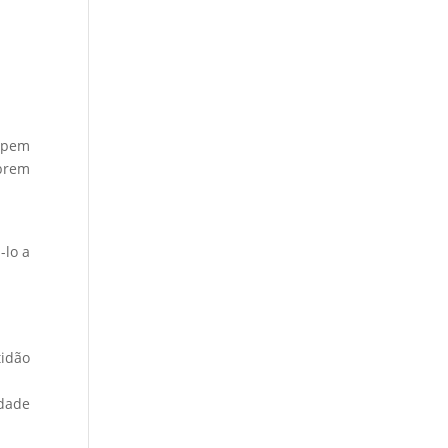
cupem
obrem
-lo a
tidão
idade