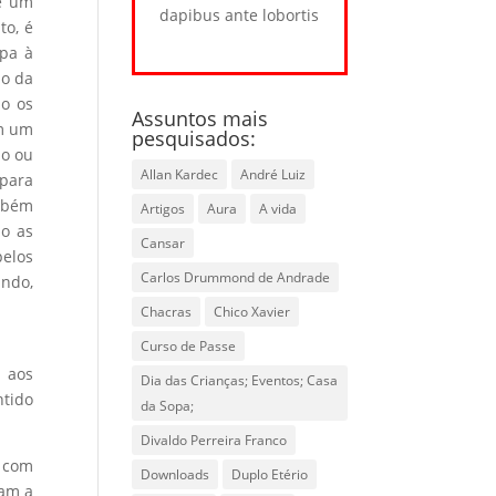
se um
dapibus ante lobortis
to, é
apa à
 o da
do os
Assuntos mais
im um
pesquisados:
do ou
Allan Kardec
André Luiz
 para
ambém
Artigos
Aura
A vida
o as
Cansar
pelos
Carlos Drummond de Andrade
ndo,
Chacras
Chico Xavier
Curso de Passe
o aos
Dia das Crianças; Eventos; Casa
ntido
da Sopa;
Divaldo Perreira Franco
s com
Downloads
Duplo Etério
ram a