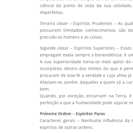
ciência do ponto de vista da sua utilidade
imperfeitos.
Terceira classe
– Espíritos Prudentes – As qu
possuírem ilimitados conhecimentos, são d
precisão os homens e as coisas.
Segunda classe
– Espíritos Superiores – Esse
empregam exala sempre a benevolência; é uma
A sua superioridade torna-os mais aptos do
incorpóreo, dentro dos limites do que é pe
procuram de boa-fé a verdade e cuja alma já
Afastam-se, porém, daqueles a quem só a curi
bem.
Quando, por exceção, encarnam na Terra, é
perfeição a que a humanidade pode aspirar 
Primeira Ordem – Espíritos Puros
Caracteres gerais – Nenhuma influência da m
espíritos de outras ordens.