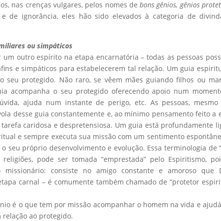
os, nas crenças vulgares, pelos nomes de
bons gênios, gênios protet
e de ignorância, eles hão sido elevados à categoria de divin
amiliares ou simpáticos
r um outro espírito na etapa encarnatória – todas as pessoas po
fins e simpáticos para estabelecerem tal relação. Um guia espiritu
 o seu protegido. Não raro, se vêem mães guiando filhos ou ma
guia acompanha o seu protegido oferecendo apoio num moment
úvida, ajuda num instante de perigo, etc. As pessoas, mesmo
vola desse guia constantemente e, ao mínimo pensamento feito a e
a tarefa caridosa e despretensiosa. Um guia está profundamente l
piritual e sempre executa sua missão com um sentimento espontân
 o seu próprio desenvolvimento e evolução. Essa terminologia de 
 religiões, pode ser tomada “emprestada” pelo Espiritismo, po
o missionário: consiste no amigo constante e amoroso que 
l etapa carnal – é comumente também chamado de “protetor espiri
gênio é o que tem por missão acompanhar o homem na vida e ajudá
 relação ao protegido.