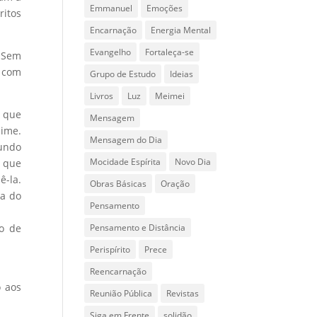
Emmanuel
Emoções
ritos
Encarnação
Energia Mental
Evangelho
Fortaleça-se
. Sem
 com
Grupo de Estudo
Ideias
Livros
Luz
Meimei
m que
Mensagem
lime.
Mensagem do Dia
mundo
Mocidade Espírita
Novo Dia
s que
ê-la.
Obras Básicas
Oração
ca do
Pensamento
po de
Pensamento e Distância
Perispírito
Prece
Reencarnação
o aos
Reunião Pública
Revistas
Siga em Frente
solidão