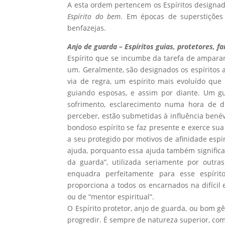
A esta ordem pertencem os Espíritos designad
Espírito do bem
. Em épocas de superstições 
benfazejas.
Anjo de guarda – Espíritos guias, protetores, f
Espírito que se incumbe da tarefa de ampara
um. Geralmente, são designados os espíritos a
via de regra, um espírito mais evoluído que
guiando esposas, e assim por diante. Um 
sofrimento, esclarecimento numa hora de d
perceber, estão submetidas à influência bené
bondoso espírito se faz presente e exerce su
a seu protegido por motivos de afinidade es
ajuda, porquanto essa ajuda também significa
da guarda”, utilizada seriamente por outras
enquadra perfeitamente para esse espírit
proporciona a todos os encarnados na difíci
ou de “mentor espiritual”.
O Espírito protetor, anjo de guarda, ou bom 
progredir. É sempre de natureza superior, com