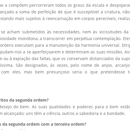
 que a compõem percorreram todos os graus da escala e despojar
ançado a soma de perfeição de que é susceptível a criatura, nã
stando mais sujeitos à reencarnação em corpos perecíveis, reali
o se acham submetidos às necessidades, nem às vicissitudes da
ociosidade monótona, a transcorrer em perpétua contemplação. Ele
s ordens executam para a manutenção da harmonia universal. Dir
s, ajudam-nos a se aperfeiçoarem e determinam as suas missões. Ass
em ou à expiação das faltas, que os conservam distanciados da su
atíssima. São designados, às vezes, pelo nome de anjos, arcanj
 com eles, mas bem presunçoso seria o que pretendesse tê
píritos da segunda ordem?
; desejo do bem. As suas qualidades e poderes para o bem est
 alcançado; uns têm a ciência, outros a sabedoria e a bondade.
itos da segunda ordem com a terceira ordem?