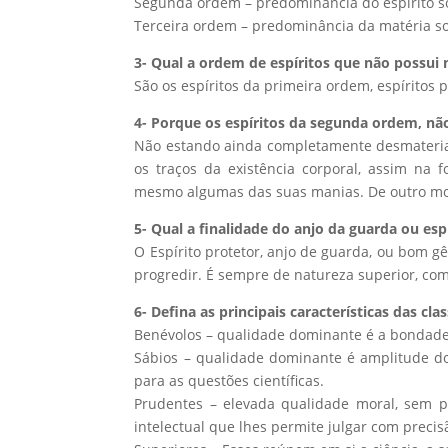
Segunda ordem – predominância do espírito s
Terceira ordem – predominância da matéria sob
3- Qual a ordem de espíritos que não possui
São os espíritos da primeira ordem, espíritos 
4- Porque os espíritos da segunda ordem, nã
Não estando ainda completamente desmateria
os traços da existência corporal, assim na
mesmo algumas das suas manias. De outro modo
5- Qual a finalidade do anjo da guarda ou es
O Espírito protetor, anjo de guarda, ou bom 
progredir. É sempre de natureza superior, com
6- Defina as principais características das c
Benévolos – qualidade dominante é a bondade 
Sábios – qualidade dominante é amplitude do
para as questões científicas.
Prudentes – elevada qualidade moral, sem 
intelectual que lhes permite julgar com precis