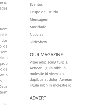
ores,
Eventos
dades
Grupo de Estudo
Mensagem
Mocidade
ssuem
Notícias
al é,
ridos
SlideShow
o de
 sem
OUR MAGAZINE
le, o
Vitae adipiscing turpis.
igado
Aenean ligula nibh in,
eo de
molestie id viverra a,
“anjo
dapibus at dolor. Aenean
is se
ligula nibh in molestie id.
Deus
tual”
ADVERT
-lo a