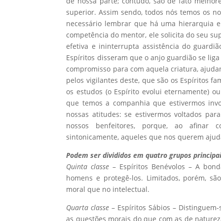
de nossa parte; contudo, são de fato melhore
superior. Assim sendo, todos nós temos os no
necessário lembrar que há uma hierarquia 
competência do mentor, ele solicita do seu su
efetiva e ininterrupta assistência do guard
Espíritos disseram que o anjo guardião se lig
compromisso para com aquela criatura, ajudan
pelos vigilantes deste, que são os Espíritos fa
os estudos (o Espírito evolui eternamente) 
que temos a companhia que estivermos invo
nossas atitudes: se estivermos voltados par
nossos benfeitores, porque, ao afinar c
sintonicamente, aqueles que nos querem ajud
Podem ser divididos em quatro grupos principai
Quinta classe
– Espíritos Benévolos – A bon
homens e protegê-los. Limitados, porém, sã
moral que no intelectual.
Quarta classe
– Espíritos Sábios – Distingue
as questões morais do que com as de natureza 