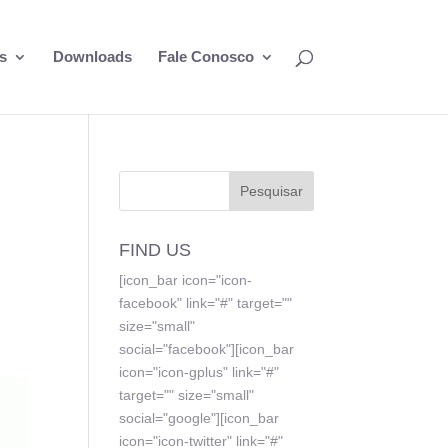
s
Downloads
Fale Conosco
FIND US
[icon_bar icon="icon-
facebook" link="#" target=""
size="small"
social="facebook"][icon_bar
icon="icon-gplus" link="#"
target="" size="small"
social="google"][icon_bar
icon="icon-twitter" link="#"