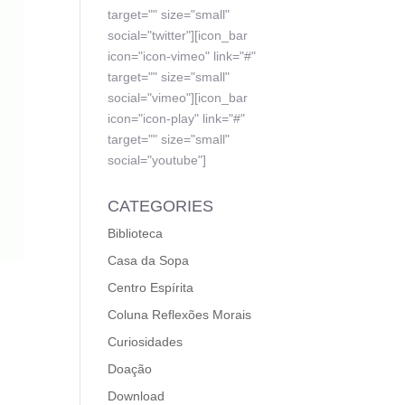
target="" size="small"
social="twitter"][icon_bar
icon="icon-vimeo" link="#"
target="" size="small"
social="vimeo"][icon_bar
icon="icon-play" link="#"
target="" size="small"
social="youtube"]
CATEGORIES
Biblioteca
Casa da Sopa
Centro Espírita
Coluna Reflexões Morais
Curiosidades
Doação
Download